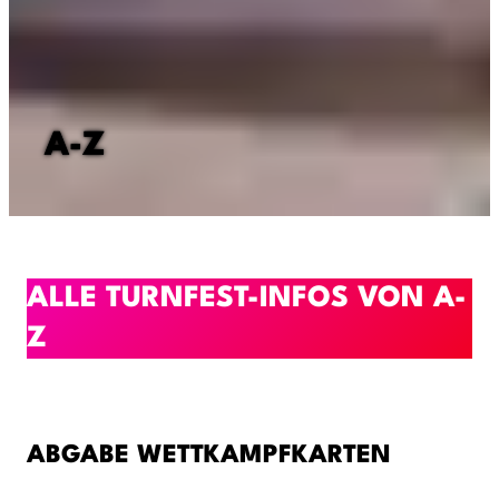
A-Z
ALLE TURNFEST-INFOS VON A-
Z
ABGABE WETTKAMPFKARTEN