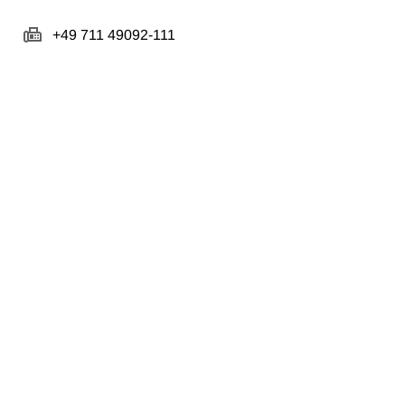
+49 711 49092-111
https://www.stb.de
Über uns
Team
Geschichte
Karriere
Partner
Rechtliches