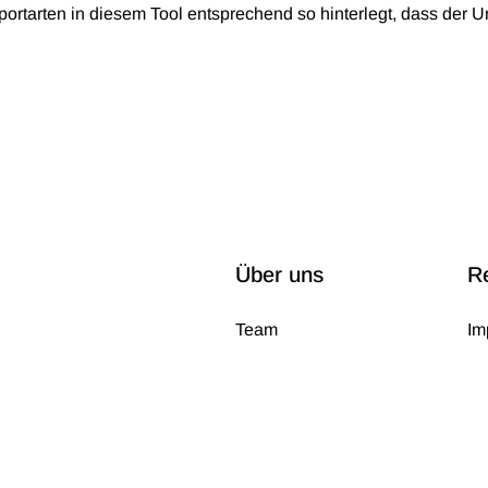
portarten in diesem Tool entsprechend so hinterlegt, dass der U
Über uns
R
Team
Im
Geschichte
Da
Karriere
A
Partner
Ko