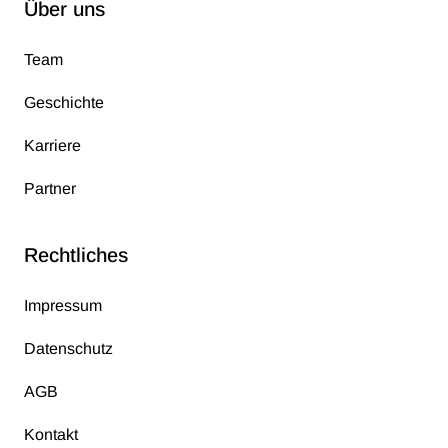
Über uns
f
e
Team
n
d
Geschichte
e
Karriere
n
Partner
Rechtliches
Impressum
Datenschutz
AGB
Kontakt