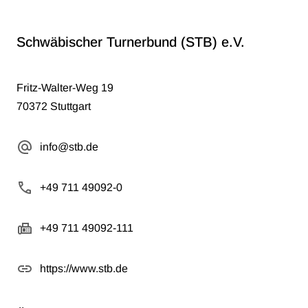
a
t
Schwäbischer Turnerbund (STB) e.V.
i
o
n
Fritz-Walter-Weg 19
e
70372 Stuttgart
n
f
info@stb.de
ü
r
+49 711 49092-0
a
l
l
+49 711 49092-111
e
H
https://www.stb.de
e
l