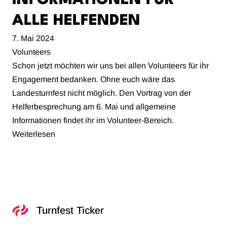
INFORMATIONEN FÜR
ALLE HELFENDEN
7. Mai 2024
Volunteers
Schon jetzt möchten wir uns bei allen Volunteers für ihr
Engagement bedanken. Ohne euch wäre das
Landesturnfest nicht möglich. Den Vortrag von der
Helferbesprechung am 6. Mai und allgemeine
Informationen findet ihr im Volunteer-Bereich.
:
Weiterlesen
I
n
f
o
r
Turnfest Ticker
m