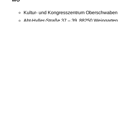
Kultur- und Kongresszentrum Oberschwaben
Abt-Hyller-Straße 37 – 39, 88250 Weingarten
zur Route
TURNFESTLINIE
Weingarten Charlottenplatz
1
3
6
56
AUSSTELLER
Bundeswehr
EBZ
Kreissparkasse Ravensburg